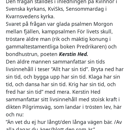
Den frågan ställdes i inledningen på Kvinnor i
Svenska kyrkans, KviSks, Sensommardag i
Kvarnsvedens kyrka.
Svaret på frågan var glada psalmen Morgon
mellan fjällen, kamppsalmen För livets skull,
tröstare äldre man (rik och mäktig konung i
gammaltestamentliga boken Predrikaren) och
bondhustrun, poeten
Kerstin Hed.
Den äldre mannen sammanfattar sin tids
livsinnehåll i teser ”Allt har sin tid”. Bryta ned har
sin tid, och bygga upp har sin tid. Klaga har sin
tid, och dansa har sin tid. Krig har sin tid, och
fred har sin tid” med mera. Kerstin Hed
sammanfattar sitt livsinnehåll med stoisk kraft i
dikten Pilgrimsväg, som landar i trösten lev, här
och nu:
”Än vet du ej hur långt/den långa vägen bär. /Av
alla dagar du äger/blott den som är.”