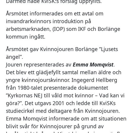
Därmed hade KviSK:s förslag uppfyllts.
Årsmötet informerades om ett avtal om
invandrarkvinnors introduktion på
arbetsmarknaden, (IOP) som IKF och Borlänge
kommun ingått.
Årsmötet gav Kvinnojouren Borlänge ”Ljusets
ängel”.
Jouren representerades av
Emma Momqvist
.
Det blev ett glädjefyllt samtal mellan äldre och
yngre kvinnojourskvinnor. Ingegerd Hellberg
från 1980-talet presenterade dokumentet
”Kyrkornas NEJ till våld mot kvinnor – Vad kan vi
göra?”. Det utgavs 2001 och ledde till KviSKs
studiecirkel med deltagare från Kvinnojouren.
Emma Momqvist informerade om att situationen
blivit svår för Kvinnojourer på grund av