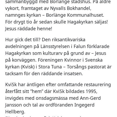
sammanbyggd med Borlänge stadshus. På äldre
vykort, framtaget av Nyvalls Bokhandel,
namnges kyrkan – Borlänge Kommunalhuset.
För drygt tio år sedan skulle Hagakyrkan säljas!
Jesus räddade henne!
Hur gick det till? Den riksantikvariska
avdelningen på Länsstyrelsen i Falun förklarade
Hagakyrkan som kulturarv på grund av – Jesus
på korväggen. Föreningen Kvinnor i Svenska
kyrkan (Kvisk) i Stora Tuna – Torsångs pastorat är
tacksam för den räddande insatsen.
KviSk har äntligen efter omfattande restaurering
återfått sitt ”hem” där KviSk bildades 1995,
invigdes med onsdagsmässa med Ann-Gerd
Jansson och tal av ordföranden Ingegerd
Hellberg.