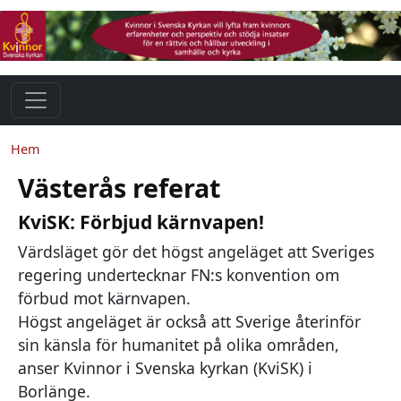
Hoppa till huvudinnehåll
Länkstig
Hem
Västerås referat
KviSK: Förbjud kärnvapen!
Värdsläget gör det högst angeläget att Sveriges
regering undertecknar FN:s konvention om
förbud mot kärnvapen.
Högst angeläget är också att Sverige återinför
sin känsla för humanitet på olika områden,
anser Kvinnor i Svenska kyrkan (KviSK) i
Borlänge.