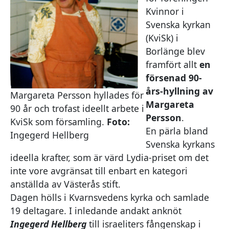
Kvinnor i
Svenska kyrkan
(KviSk) i
Borlänge blev
framfört allt
en
försenad 90-
års-hyllning av
Margareta Persson hyllades för
Margareta
90 år och trofast ideellt arbete i
Persson
.
KviSk som församling.
Foto:
En pärla bland
Ingegerd Hellberg
Svenska kyrkans
ideella krafter, som är värd Lydia-priset om det
inte vore avgränsat till enbart en kategori
anställda av Västerås stift.
Dagen hölls i Kvarnsvedens kyrka och samlade
19 deltagare. I inledande andakt anknöt
Ingegerd Hellberg
till israeliters fångenskap i