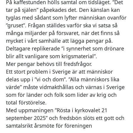
På kaffestunden hölls samtal om tidsläget. ”Det
tar på själen” påpekades det. Den känslan kan
tyglas med sådant som lyfter människan ovanför
”gruset”. Frågan ställdes varför ska vi satsa så
många miljarder på försvaret, när det finns så
mycket i vårt samhälle att lägga pengar på.
Deltagare replikerade ”i synnerhet som drönare
blir allt vanligare som krigsmaterial”.
Mer pengar behövs till fredsfrågor.
Ett stort problem i Sverige är att människor
delas upp i ”vi och dom”. ”Alla människors lika
värde” måste vidmakthållas och värnas i Sverige
som för länder och folk som lider av krig och
total förstörelse.
Med uppmaningen ”Rösta i kyrkovalet 21
september 2025” och fredsbön slöts ett gott och
samtalsrikt årsmöte för föreningen