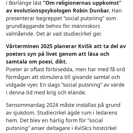
i Borlänge läst
”Om religionernas uppkomst”
av evolutionspsykologen Robin Dunbar.
Han
presenterar begreppet ”social putsning” som
grundläggande behov för människors
välmående. Det är vad studiecirkel ger.
Vårterminen 2025 planerar KviSk att ta del av
poeters syn på livet genom att läsa och
samtala om poesi, dikt.
Poeter är oftast förbisedda, men har med få ord
förmågan att stimulera till givande samtal och
vidgade vyer. En slags ”social putsning” av värde
i denna tid med krig och elände.
Sensommardag 2024 måste inställas på grund
av sjukdom. Studiecirkel ägde rum i ledarens
hem. Det blev en härlig form för ”social
putsning” anser deltagare i KviSk:s höstcirkel